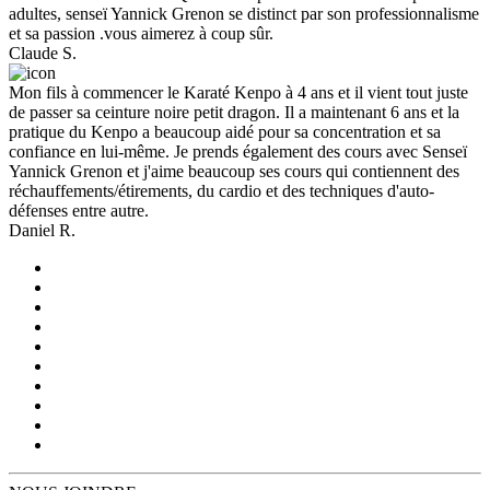
adultes, senseï Yannick Grenon se distinct par son professionnalisme
et sa passion .vous aimerez à coup sûr.
Claude S.
Mon fils à commencer le Karaté Kenpo à 4 ans et il vient tout juste
de passer sa ceinture noire petit dragon. Il a maintenant 6 ans et la
pratique du Kenpo a beaucoup aidé pour sa concentration et sa
confiance en lui-même. Je prends également des cours avec Senseï
Yannick Grenon et j'aime beaucoup ses cours qui contiennent des
réchauffements/étirements, du cardio et des techniques d'auto-
défenses entre autre.
Daniel R.
Karaté Brossard
Karaté Carignan
Karaté Chambly
Karaté Greenfield-Park
Karaté Lemoyne
Karaté Longueuil
Karaté Saint-Bruno
Karaté Saint-Hubert
Karaté St-Bruno
Karate St-Hubert